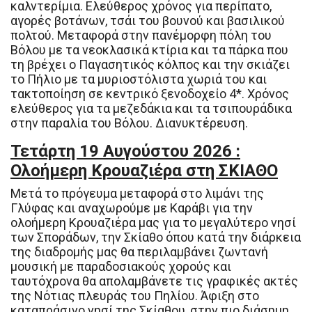
καλντερίμια. Ελεύθερος χρόνος για περίπατο,
αγορές βοτάνων, τσάι του βουνού και βασιλικού
πολτού. Μεταφορά στην πανέμορφη πόλη του
Βόλου με τα νεοκλασικά κτίρια και τα πάρκα που
τη βρέχει ο Παγασητικός κόλπος και την σκιάζει
το Πήλιο με τα μυριοστόλιστα χωριά του και
τακτοποίηση σε κεντρικό ξενοδοχείο 4*. Χρόνος
ελεύθερος για τα μεζεδάκια και τα τσιπουράδικα
στην παραλία του Βόλου. Διανυκτέρευση.
Τετάρτη 19 Αυγούστου 2026 :
Ολοήμερη Κρουαζιέρα στη ΣΚΙΑΘΟ
Μετά το πρόγευμα μεταφορά στο λιμάνι της
Γλύφας και αναχωρούμε με Καράβι για την
ολοήμερη Κρουαζιέρα μας για το μεγαλύτερο νησί
των Σποράδων, την Σκίαθο όπου κατά την διάρκεια
της διαδρομής μας θα περιλαμβάνει ζωντανή
μουσική με παραδοσιακούς χορούς και
ταυτόχρονα θα απολαμβάνετε τις γραφικές ακτές
της Νότιας πλευράς του Πηλίου. Άφιξη στο
καταπράσινο νησί της Σκίαθου, στην πιο διάσημη