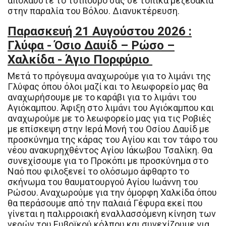
απολαύστε το τσίπουρο σας σε τοπικα μεζεδάκια
στην παραλία του Βόλου. Διανυκτέρευση.
Παρασκευή 21 Αυγούστου 2026 :
Γλύφα - Όσιο Δαυίδ – Ρώσο –
Χαλκίδα - Άγιο Πορφύριο
Μετά το πρόγευμα αναχωρούμε για το λιμάνι της
Γλύφας όπου όλοι μαζί και το λεωφορείο μας θα
αναχωρήσουμε με το καράβι για το λιμάνι του
Αγιόκαμπου. Άφιξη στο λιμάνι του Αγιόκαμπου και
αναχωρούμε με το λεωφορείο μας για τις Ροβιές
με επίσκεψη στην Ιερά Μονή του Οσίου Δαυίδ με
προσκύνημα της κάρας του Αγίου και τον τάφο του
νέου ανακυρηχθέντος Αγίου Ιάκωβου Τσαλίκη. Θα
συνεχίσουμε για το Προκόπι με προσκύνημα στο
Ναό που φιλοξενεί το ολόσωμο άφθαρτο το
σκήνωμα του θαυματουργού Αγίου Ιωάννη του
Ρώσου. Αναχωρούμε για την όμορφη Χαλκίδα όπου
θα περάσουμε από την παλαιά Γέφυρα εκεί που
γίνεται η παλιρροιακή εναλλασσόμενη κίνηση των
νερών του Ευβοϊκού κόλπου και συνεχίζουμε για