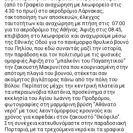
(από το Γραφείο αναχώρηση με λεωφορείο στις
4.30 το πρωί) στο αεροδρόμιο Λάρνακας,
τακτοποίηση των αποσκευών, έλεγχος
ταυτοτήτων και αναχώρηση με πτήση στις 07.00
για το αεροδρόμιο της Αθήνας. Άφιξη στις 08.45,
επιβίβαση στο λεωφορείο και αναχωρούμε μέσω
της Εθνικής Οδού για το πανέμορφο θρυλικό βουνό
του Πηλίου, που εδώ συναντάς μαζί την ιστορία,
την παράδοση και τον πολιτισμό με τις φυσικές
ομορφιές.Άφιξη στο ‘‘μπαλκόνι του Παγασητικού‘‘
την ξακουστή Μακρυνίτσα που κουρνιασμένη στην
απότομη πλαγιά του βουνού, στέκεται σαν
ακοίμητος βιγλάτορας πάνω από την πόλη του
Βόλου. Περίπατος μέχρι την κεντρική πλατεία με
τα υπεραιωνόβια πλατάνια, προσκύνημα στην
εκκλησία του Αγίου Ιωάννη του Προδρόμου,
φωτογραφίες στη μαρμάρινη βρύση “Αθάνατο
νερό” με τους λεοντόμορφους κρουνούς και
χρόνος για καφεδάκι στον ξακουστό “Θεόφιλο”.
Στη συνέχεια κατευθυνόμαστε στην παραδοσιακή
Πορταριά, με τα τρεχούμενα νερά και τα γραφικά