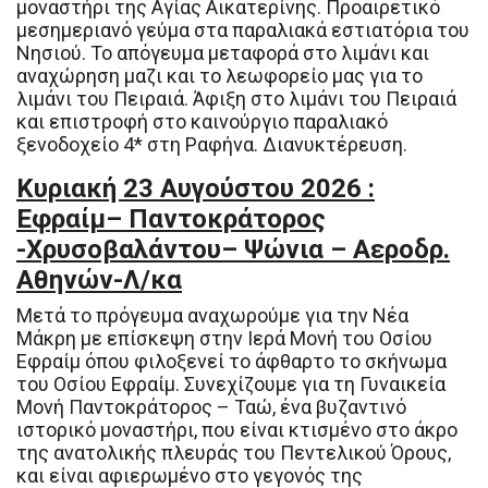
μοναστήρι της Αγίας Αικατερίνης. Προαιρετικό
μεσημεριανό γεύμα στα παραλιακά εστιατόρια του
Νησιού. Το απόγευμα μεταφορά στο λιμάνι και
αναχώρηση μαζι και το λεωφορείο μας για το
λιμάνι του Πειραιά. Άφιξη στο λιμάνι του Πειραιά
και επιστροφή στο καινούργιο παραλιακό
ξενοδοχείο 4* στη Ραφήνα. Διανυκτέρευση.
Κυριακή 23 Αυγούστου 2026 :
Εφραίμ– Παντοκράτορος
-Χρυσοβαλάντου– Ψώνια – Αεροδρ.
Αθηνών-Λ/κα
Μετά το πρόγευμα αναχωρούμε για την Νέα
Μάκρη με επίσκεψη στην Ιερά Μονή του Οσίου
Εφραίμ όπου φιλοξενεί το άφθαρτο το σκήνωμα
του Οσίου Εφραίμ. Συνεχίζουμε για τη Γυναικεία
Μονή Παντοκράτορος – Ταώ, ένα βυζαντινό
ιστορικό μοναστήρι, που είναι κτισμένο στο άκρο
της ανατολικής πλευράς του Πεντελικού Όρους,
και είναι αφιερωμένο στο γεγονός της