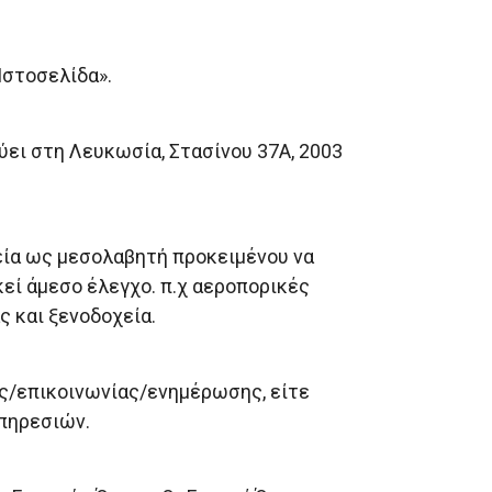
Ιστοσελίδα».
εύει στη Λευκωσία, Στασίνου 37Α, 2003
ρεία ως μεσολαβητή προκειμένου να
κεί άμεσο έλεγχο. π.χ αεροπορικές
ς και ξενοδοχεία.
άς/επικοινωνίας/ενημέρωσης, είτε
υπηρεσιών.