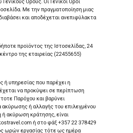
Γενικούς Όρους. Οι Γενικοί Όροι
στοσελίδα. Με την πραγματοποίηση μιας
 διαβάσει και αποδέχεται ανεπιφύλακτα
ήποτε προϊόντος της Ιστοσελίδας, 24
κέντρο της εταιρείας (22455655)
ς ή υπηρεσίας που παρέχει η
δέχεται να προκύψει σε περίπτωση
στοτε Παρόχου και βαρύνει
α ακύρωσης ή αλλαγής του επιλεγμένου
 ή ακύρωση κράτησης, είναι
ostravel.com
ή στο φάξ +357 22 378429
τός ωρών εργασίας τότε ως ημέρα