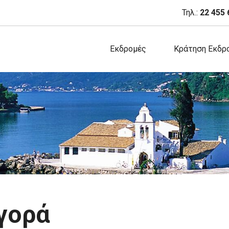
Τηλ.:
22 455 
Εκδρομές
Κράτηση Εκδρ
γορά