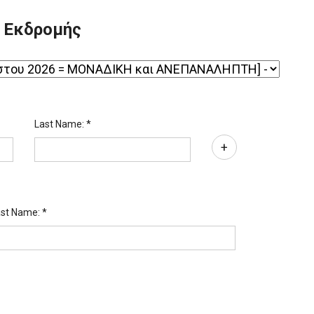
ς Εκδρομής
Last Name: *
+
st Name: *